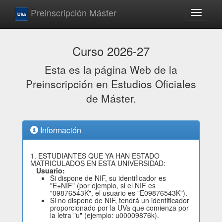
Preinscripción Máster
Toggle
navigati
Curso 2026-27
Esta es la página Web de la
Preinscripción en Estudios Oficiales
de Máster.
Información
1. ESTUDIANTES QUE YA HAN ESTADO
MATRICULADOS EN ESTA UNIVERSIDAD:
Usuario:
Si dispone de NIF, su identificador es
"E+NIF" (por ejemplo, si el NIF es
"09876543K", el usuario es "E09876543K").
Si no dispone de NIF, tendrá un identificador
proporcionado por la UVa que comienza por
la letra "u" (ejemplo: u00009876k).